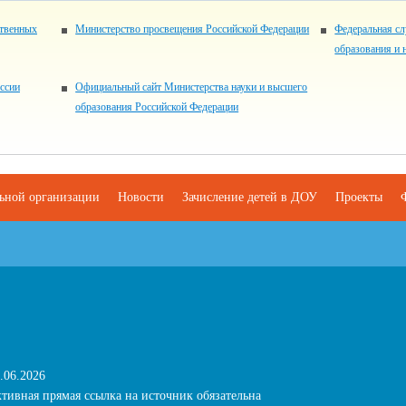
ственных
Министерство просвещения Российской Федерации
Федеральная сл
образования и 
ссии
Официальный сайт Министерства науки и высшего
образования Российской Федерации
льной организации
Новости
Зачисление детей в ДОУ
Проекты
.06.2026
тивная прямая ссылка на источник обязательна