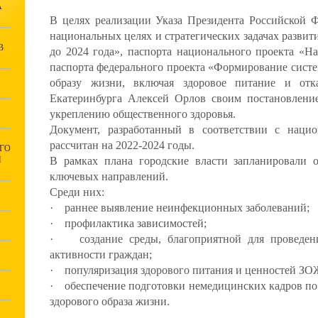
А
В целях реализации Указа Президента Российской 
национальных целях и стратегических задачах разви
В
до 2024 года», паспорта национального проекта «Н
паспорта федерального проекта «Формирование сист
образу жизни, включая здоровое питание и отк
Екатеринбурга Алексей Орлов своим постановлени
укреплению общественного здоровья.
Документ, разработанный в соответствии с наци
рассчитан на 2022-2024 годы.
ГО
Й
В рамках плана городские власти запланировали 
ключевых направлений.
Среди них:
· раннее выявление неинфекционных заболеваний;
· профилактика зависимостей;
· создание среды, благоприятной для проведени
активности граждан;
· популяризация здорового питания и ценностей ЗО
· обеспечение подготовки немедицинских кадров по
здорового образа жизни.