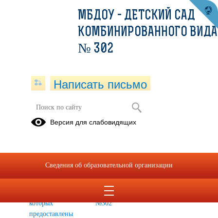
МБДОУ - ДЕТСКИЙ САД
КОМБИНИРОВАННОГО ВИДА
№ 302
Написать письмо
Комплектование в МБДОУ в 2024-
Версия для слабовидящих
2025 уч.год
Реестр
Реестр
номеров
приказов о
Сведения об образовательной организации
заявлений,
зачислении
на
детей в
основании
МБДОУ
которых
№302
предоставлены