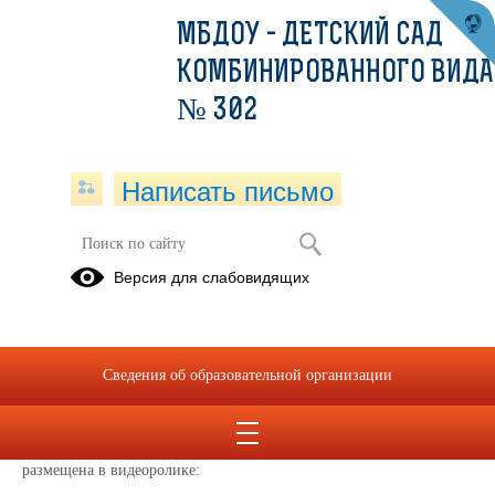
МБДОУ - ДЕТСКИЙ САД
КОМБИНИРОВАННОГО ВИДА
№ 302
Написать письмо
Правила приёма ребенка в ДОУ
Версия для слабовидящих
24.12.2024
Сайт госуслуг
https://beta.gosuslugi.ru/10999/?
Сведения об образовательной организации
utm_source=gosuslugi&utm_medium=banner&utm_campaign=detsad
Уважаемые родители!
Более подробная информация по устройству ребенка в детский сад,
размещена в видеоролике: