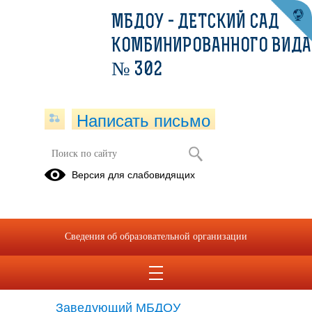
МБДОУ - ДЕТСКИЙ САД
КОМБИНИРОВАННОГО ВИДА
№ 302
Написать письмо
Версия для слабовидящих
Cтруктурные подразделения
образовательной организации
Структурные подразделения отсутствуют
Сведения об образовательной организации
Органы управления
образовательной организации
Заведующий МБДОУ